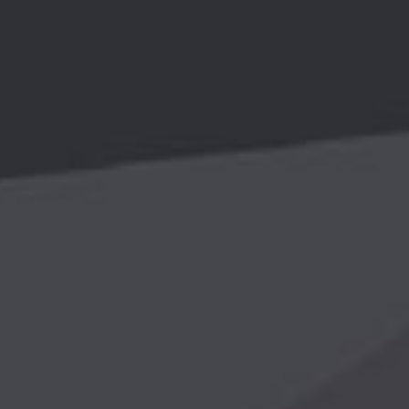
绿缘环保工程
杯竞猜在哪买官网-（中国）官方网站
生活污水处理设备
医院污水处理设备
工程案例
工业污水处理设备
设备中心
企业优势
工程案例
许昌循环水过滤设备案例