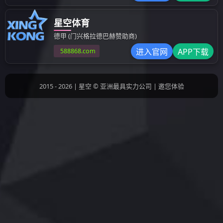
没有了
鹿邑益民污水处理厂扩容改造项目
相关案例推荐