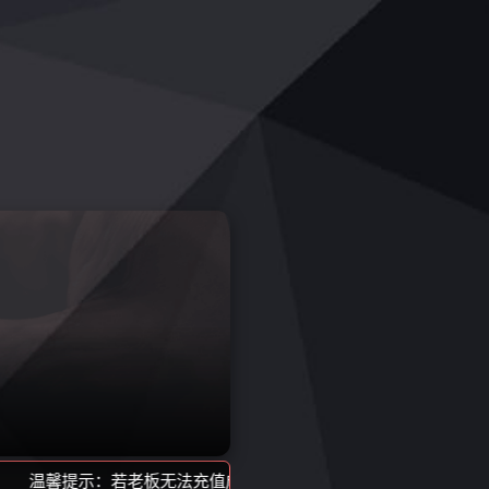
返回首页
生活污水处理设备
网站
香港图库资料大全-（中国）官网
开云在线登录入口官网-开云online(中国)
华体
）官方网站