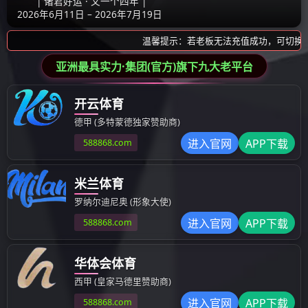
河南除砂器
DETAILS
新闻资讯
公司简介
联系我们
产品中心
直通车
PRODUCT
THROUGH
生活污水处理设备
河南污水处理设备