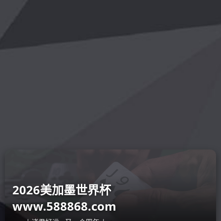
绿缘环保工程
世界杯竞猜在哪买官网-（中国）官方网站
生活污水处理设备
医院污水处理设备
工业污水处理设备
设备中心
企业优势
工程案例