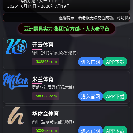
工业污水处理设备
DETAILS
新闻资讯
公司简介
联系我们
产品中心
直通车
PRODUCT
THROUGH
生活污水处理设备
河南污水处理设备