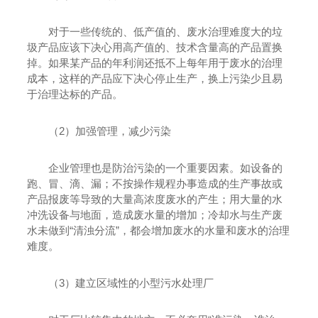
对于一些传统的、低产值的、废水治理难度大的垃
圾产品应该下决心用高产值的、技术含量高的产品置换
掉。如果某产品的年利润还抵不上每年用于废水的治理
成本，这样的产品应下决心停止生产，换上污染少且易
于治理达标的产品。
（2）加强管理，减少污染
企业管理也是防治污染的一个重要因素。如设备的
跑、冒、滴、漏；不按操作规程办事造成的生产事故或
产品报废等导致的大量高浓度废水的产生；用大量的水
冲洗设备与地面，造成废水量的增加；冷却水与生产废
水未做到“清浊分流”，都会增加废水的水量和废水的治理
难度。
（3）建立区域性的小型污水处理厂