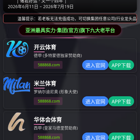
煤矿污水处理设备
DETAILS
新闻资讯
公司简介
联系我们
产品中心
直通车
PRODUCT
THROUGH
生活污水处理设备
河南污水处理设备