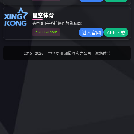
医院污水处理设备
河南一体化污水处理设备
工业污水处理设备
河南大气净化设备
养殖污水处理设备
河南中水回用
联系人：赵总
手机：13
Copyright © 世界杯竞猜在哪买官网-（中国）官方网站 版权所有 备案
友情链接：
九游体育-九游online(中国)
21点单机游戏-（中国）官方网
站
xingkong.com-星空（中国）
21点app下载-（中国）官方网站
九游
ag网页版直接进入-九游online(中国)
米兰app登录入口-米兰（中