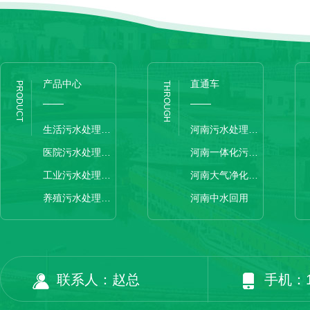
产品中心
直通车
PRODUCT
THROUGH
生活污水处理设备
河南污水处理设备
医院污水处理设备
河南一体化污水处理设备
工业污水处理设备
河南大气净化设备
养殖污水处理设备
河南中水回用
联系人：赵总
手机：13