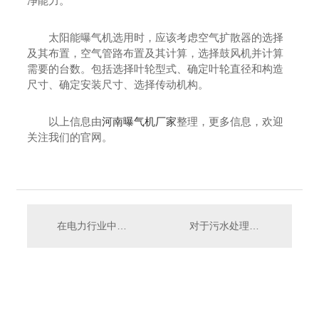
净能力。
太阳能曝气机选用时，应该考虑空气扩散器的选择
及其布置，空气管路布置及其计算，选择鼓风机并计算
需要的台数。包括选择叶轮型式、确定叶轮直径和构造
尺寸、确定安装尺寸、选择传动机构。
以上信息由
河南曝气机厂家
整理，更多信息，欢迎
关注我们的官网。
在电力行业中脱硫脱硝设备占据着怎么的位置？
对于污水处理设备MBR工艺你了解的有多少？